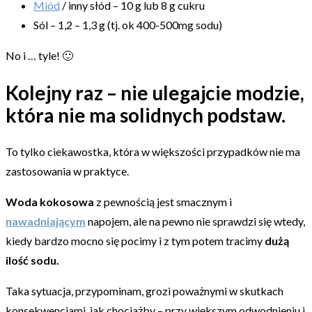
Miód
/ inny słód – 10 g lub 8 g cukru
Sól – 1,2 – 1,3 g (tj. ok 400-500mg sodu)
No i … tyle! 🙂
Kolejny raz – nie ulegajcie modzie,
która nie ma solidnych podstaw.
To tylko ciekawostka, która w większości przypadków nie ma
zastosowania w praktyce.
Woda kokosowa
z pewnością jest smacznym i
nawadniającym
napojem, ale na pewno nie sprawdzi się wtedy,
kiedy bardzo mocno się pocimy i z tym potem tracimy
dużą
ilość sodu.
Taka sytuacja, przypominam, grozi poważnymi w skutkach
konsekwencjami, jak chociażby – przy większym odwodnieniu i