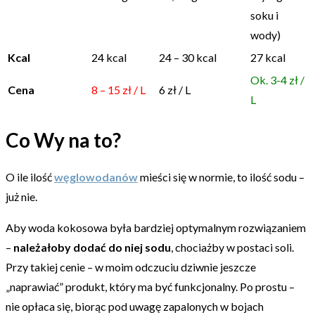
soku i
wody)
Kcal
24 kcal
24 – 30 kcal
27 kcal
Ok. 3-4 zł /
Cena
8 – 15 zł / L
6 zł / L
L
Co Wy na to?
O ile ilość
węglowodanów
mieści się w normie, to ilość sodu –
już nie.
Aby woda kokosowa była bardziej optymalnym rozwiązaniem
–
należałoby dodać do niej sodu
, chociażby w postaci soli.
Przy takiej cenie – w moim odczuciu dziwnie jeszcze
„naprawiać” produkt, który ma być funkcjonalny. Po prostu –
nie opłaca się, biorąc pod uwagę zapalonych w bojach