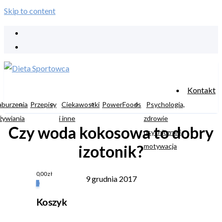
Skip to content
Kontakt
aburzenia
Przepisy
Ciekawostki
PowerFoods
Psychologia,
żywiania
i inne
zdrowie
Czy woda kokosowa to dobry
psychiczne i
motywacja
izotonik?
0,00
zł
9 grudnia 2017
0
Koszyk