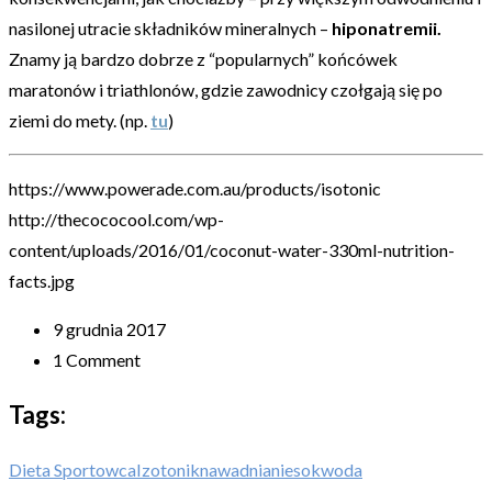
nasilonej utracie składników mineralnych –
hiponatremii.
Znamy ją bardzo dobrze z “popularnych” końcówek
maratonów i triathlonów, gdzie zawodnicy czołgają się po
ziemi do mety. (np.
tu
)
https://www.powerade.com.au/products/isotonic
http://thecococool.com/wp-
content/uploads/2016/01/coconut-water-330ml-nutrition-
facts.jpg
9 grudnia 2017
1 Comment
Tags:
Dieta Sportowca
Izotonik
nawadnianie
sok
woda