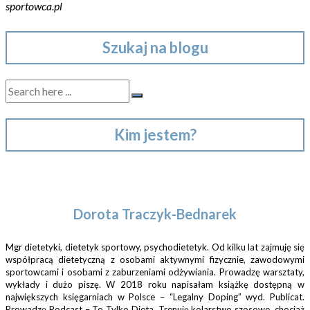
sportowca.pl
Szukaj na blogu
Kim jestem?
Dorota Traczyk-Bednarek
Mgr dietetyki, dietetyk sportowy, psychodietetyk. Od kilku lat zajmuję się
współpracą dietetyczną z osobami aktywnymi fizycznie, zawodowymi
sportowcami i osobami z zaburzeniami odżywiania. Prowadzę warsztaty,
wykłady i dużo piszę. W 2018 roku napisałam książkę dostępną w
największych księgarniach w Polsce – “Legalny Doping” wyd. Publicat.
Prowadzę Podcast – To Tylko Dieta. Trenuję kolarstwo szosowe, chociaż