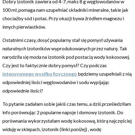
Dobry izotonik zawiera od 4-7, maks 8 g węglowodanów w
100 ml, pomaga nam uzupełniać składniki mineralne, takie jak
chociażby sód i potas. Przy okazji bywa źródłem magnezu i
innych pierwiastków.
Ostatnimi czasy, dosyć popularny stał się pomysł używania
naturalnych
izotoników wyprodukowanych przez naturę. Tak
narodziła się moda na izotonik pod postacią wody kokosowej.
Czy jest to faktycznie dobry pomysł? Czy podczas
intensywnego wysiłku fizycznego
będziemy uzupełniali z nią
odpowiedniej ilości węglowodanów i sodu wypijając
odpowiednie ilości?
To pytanie zadałam sobie jakiś czas temu, a dziś prześledziłam
info porównując 2 popularne napoje i domowy izotonik. Do
porównania wykorzystałam wodę kokosową, którą najczęściej
widuję w sklepach, izotonik (linki poniżej) , wodę