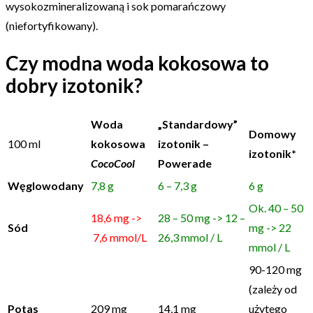
wysokozmineralizowaną i sok pomarańczowy
(niefortyfikowany).
Czy modna woda kokosowa to
dobry izotonik?
Woda
„Standardowy”
Domowy
100 ml
kokosowa
izotonik –
izotonik*
CocoCool
Powerade
Węglowodany
7,8 g
6 – 7,3 g
6 g
Ok. 40 – 50
18,6 mg ->
28 – 50 mg -> 12 –
Sód
mg -> 22
7,6 mmol/L
26,3 mmol / L
mmol / L
90-120 mg
(zależy od
Potas
209 mg
14,1 mg
użytego