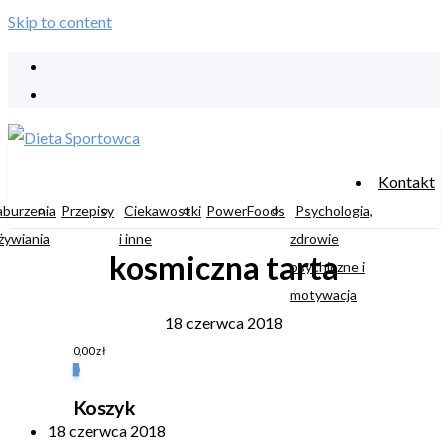
Skip to content
Kontakt
aburzenia
Przepisy
Ciekawostki
PowerFoods
Psychologia,
żywiania
i inne
zdrowie
kosmiczna tarta
psychiczne i
motywacja
18 czerwca 2018
0,00
zł
0
Koszyk
18 czerwca 2018