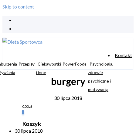
Skip to content
Kontakt
aburzenia
Przepisy
Ciekawostki
PowerFoods
Psychologia,
żywiania
i inne
zdrowie
burgery
psychiczne i
motywacja
30 lipca 2018
0,00
zł
0
Koszyk
30 lipca 2018