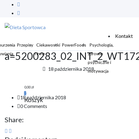
Kontakt
burzenia
Przepisy
Ciekawostki
PowerFoods
Psychologia,
a=5200283_02_INT_2_WT172
ywiania
i inne
zdrowie
psychiczne i
18 października 2018
motywacja
0,00
zł
0
18 października 2018
Koszyk
0 Comments
Share: