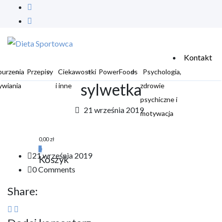
Kontakt
burzenia
Przepisy
Ciekawostki
PowerFoods
Psychologia,
sylwetka
ywiania
i inne
zdrowie
psychiczne i
21 września 2019
motywacja
0,00
zł
0
21 września 2019
Koszyk
0 Comments
Share: