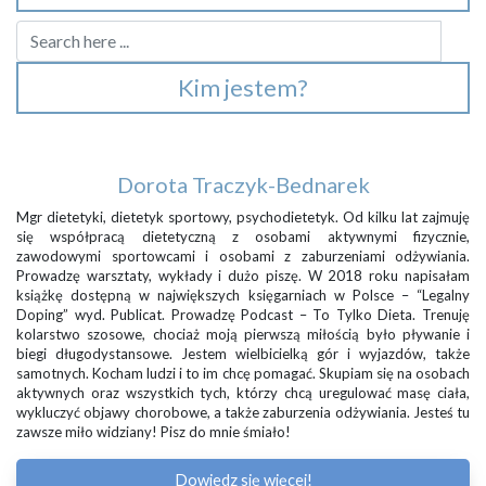
Kim jestem?
Dorota Traczyk-Bednarek
Mgr dietetyki, dietetyk sportowy, psychodietetyk. Od kilku lat zajmuję
się współpracą dietetyczną z osobami aktywnymi fizycznie,
zawodowymi sportowcami i osobami z zaburzeniami odżywiania.
Prowadzę warsztaty, wykłady i dużo piszę. W 2018 roku napisałam
książkę dostępną w największych księgarniach w Polsce – “Legalny
Doping” wyd. Publicat. Prowadzę Podcast – To Tylko Dieta. Trenuję
kolarstwo szosowe, chociaż moją pierwszą miłością było pływanie i
biegi długodystansowe. Jestem wielbicielką gór i wyjazdów, także
samotnych. Kocham ludzi i to im chcę pomagać. Skupiam się na osobach
aktywnych oraz wszystkich tych, którzy chcą uregulować masę ciała,
wykluczyć objawy chorobowe, a także zaburzenia odżywiania. Jesteś tu
zawsze miło widziany! Pisz do mnie śmiało!
Dowiedz się więcej!