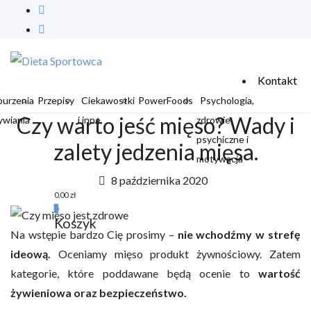
Kontakt
burzenia
Przepisy
Ciekawostki
PowerFoods
Psychologia,
Czy warto jeść mięso? Wady i
ywiania
i inne
zdrowie
psychiczne i
zalety jedzenia mięsa.
motywacja
8 października 2020
0,00
zł
0
Koszyk
Na wstępie bardzo Cię prosimy –
nie wchodźmy w strefę
ideową.
Oceniamy mięso produkt żywnościowy. Zatem
kategorie, które poddawane będą ocenie to
wartość
żywieniowa oraz bezpieczeństwo.