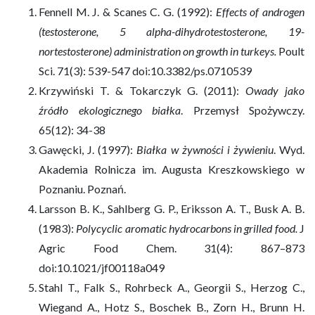
Fennell M. J. & Scanes C. G. (1992):
Effects of androgen
(testosterone, 5 alpha-dihydrotestosterone, 19-
nortestosterone) administration on growth in turkeys.
Poult
Sci. 71(3): 539-547 doi:10.3382/ps.0710539
Krzywiński T. & Tokarczyk G. (2011):
Owady jako
źródło ekologicznego białka
. Przemysł Spożywczy.
65(12): 34-38
Gawęcki, J. (1997):
Białka w żywności i żywieniu
. Wyd.
Akademia Rolnicza im. Augusta Kreszkowskiego w
Poznaniu. Poznań.
Larsson B. K., Sahlberg G. P., Eriksson A. T., Busk A. B.
(1983):
Polycyclic aromatic hydrocarbons in grilled food.
J
Agric Food Chem. 31(4): 867–873
doi:10.1021/jf00118a049
Stahl T., Falk S., Rohrbeck A., Georgii S., Herzog C.,
Wiegand A., Hotz S., Boschek B., Zorn H., Brunn H.