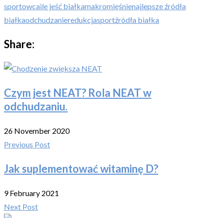
sportowca
ile jeść białka
makro
mięśnie
najlepsze źródła
białka
odchudzanie
redukcja
sport
źródła białka
Share:
Czym jest NEAT? Rola NEAT w
odchudzaniu.
26 November 2020
Previous Post
Jak suplementować witaminę D?
9 February 2021
Next Post