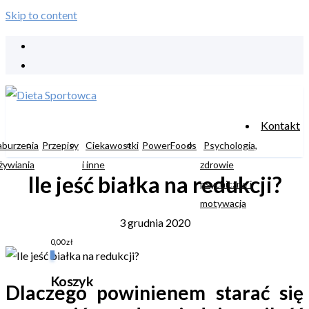
Skip to content
Kontakt
aburzenia
Przepisy
Ciekawostki
PowerFoods
Psychologia,
żywiania
i inne
zdrowie
Ile jeść białka na redukcji?
psychiczne i
motywacja
3 grudnia 2020
0,00
zł
0
Koszyk
Dlaczego powinienem starać się