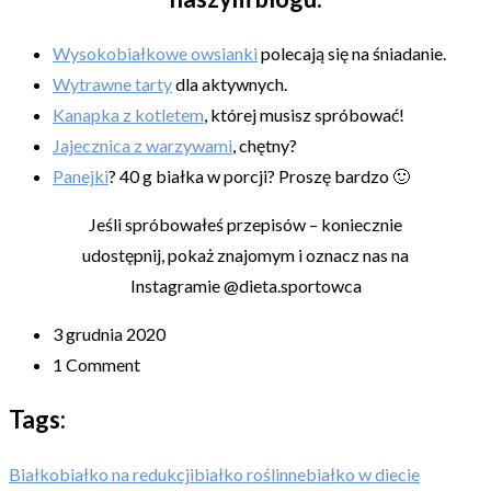
Wysokobiałkowe owsianki
polecają się na śniadanie.
Wytrawne tarty
dla aktywnych.
Kanapka z kotletem
, której musisz spróbować!
Jajecznica z warzywami
, chętny?
Panejki
? 40 g białka w porcji? Proszę bardzo 🙂
Jeśli spróbowałeś przepisów – koniecznie
udostępnij, pokaż znajomym i oznacz nas na
Instagramie @dieta.sportowca
3 grudnia 2020
1 Comment
Tags:
Białko
białko na redukcji
białko roślinne
białko w diecie