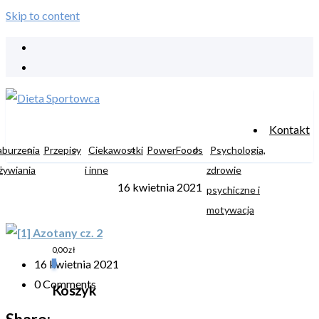
Skip to content
Kontakt
aburzenia
Przepisy
Ciekawostki
PowerFoods
Psychologia,
żywiania
i inne
zdrowie
16 kwietnia 2021
psychiczne i
motywacja
0,00
zł
16 kwietnia 2021
0
0 Comments
Koszyk