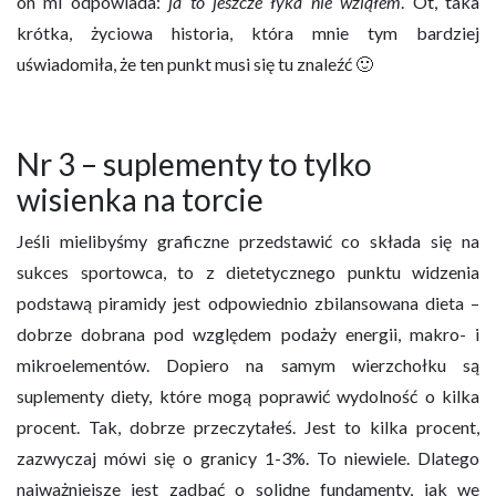
on mi odpowiada:
ja to jeszcze łyka nie wziąłem
. Ot, taka
krótka, życiowa historia, która mnie tym bardziej
uświadomiła, że ten punkt musi się tu znaleźć 🙂
Nr 3 – suplementy to tylko
wisienka na torcie
Jeśli mielibyśmy graficzne przedstawić co składa się na
sukces sportowca, to z dietetycznego punktu widzenia
podstawą piramidy jest odpowiednio zbilansowana dieta –
dobrze dobrana pod względem podaży energii, makro- i
mikroelementów. Dopiero na samym wierzchołku są
suplementy diety, które mogą poprawić wydolność o kilka
procent. Tak, dobrze przeczytałeś. Jest to kilka procent,
zazwyczaj mówi się o granicy 1-3%. To niewiele. Dlatego
najważniejsze jest zadbać o solidne fundamenty, jak we