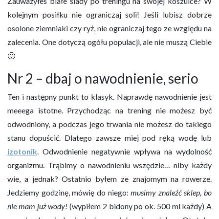
Zauważyłeś białe ślady po treningu na swojej koszulce? W
kolejnym posiłku nie ograniczaj soli! Jeśli lubisz dobrze
osolone ziemniaki czy ryż, nie ograniczaj tego ze względu na
zalecenia. One dotyczą ogółu populacji, ale nie muszą Ciebie
🙂
Nr 2 – dbaj o nawodnienie, serio
Ten i następny punkt to klasyk. Naprawdę nawodnienie jest
meeega istotne. Przychodząc na trening nie możesz być
odwodniony, a podczas jego trwania nie możesz do takiego
stanu dopuścić. Dlatego zawsze miej pod ręką wodę lub
izotonik
. Odwodnienie negatywnie wpływa na wydolność
organizmu. Trąbimy o nawodnieniu wszędzie… niby każdy
wie, a jednak? Ostatnio byłem ze znajomym na rowerze.
Jedziemy godzinę, mówię do niego:
musimy znaleźć sklep, bo
nie mam już wody!
(wypiłem 2 bidony po ok. 500 ml każdy) A