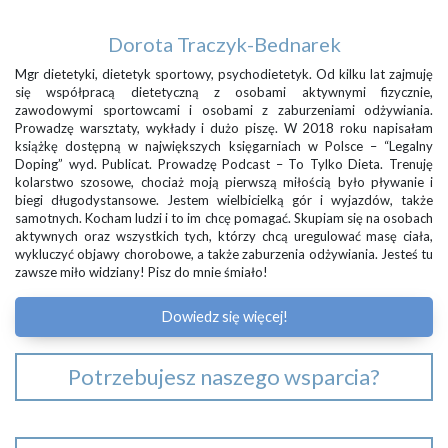
Dorota Traczyk-Bednarek
Mgr dietetyki, dietetyk sportowy, psychodietetyk. Od kilku lat zajmuję
się współpracą dietetyczną z osobami aktywnymi fizycznie,
zawodowymi sportowcami i osobami z zaburzeniami odżywiania.
Prowadzę warsztaty, wykłady i dużo piszę. W 2018 roku napisałam
książkę dostępną w największych księgarniach w Polsce – “Legalny
Doping” wyd. Publicat. Prowadzę Podcast – To Tylko Dieta. Trenuję
kolarstwo szosowe, chociaż moją pierwszą miłością było pływanie i
biegi długodystansowe. Jestem wielbicielką gór i wyjazdów, także
samotnych. Kocham ludzi i to im chcę pomagać. Skupiam się na osobach
aktywnych oraz wszystkich tych, którzy chcą uregulować masę ciała,
wykluczyć objawy chorobowe, a także zaburzenia odżywiania. Jesteś tu
zawsze miło widziany! Pisz do mnie śmiało!
Dowiedz się więcej!
Potrzebujesz naszego wsparcia?