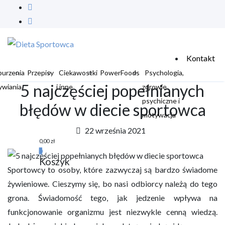
Kontakt
burzenia
Przepisy
Ciekawostki
PowerFoods
Psychologia,
5 najczęściej popełnianych
ywiania
i inne
zdrowie
psychiczne i
błędów w diecie sportowca
motywacja
22 września 2021
0,00
zł
0
Koszyk
Sportowcy to osoby, które zazwyczaj są bardzo świadome
żywieniowe. Cieszymy się, bo nasi odbiorcy należą do tego
grona. Świadomość tego, jak jedzenie wpływa na
funkcjonowanie organizmu jest niezwykle cenną wiedzą.