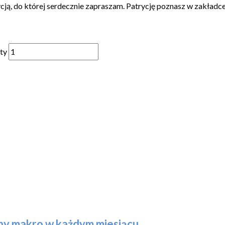
ją, do której serdecznie zapraszam. Patrycję poznasz w zakładc
ty
any makro w każdym miesiącu