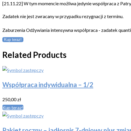
[21.11.22] W tym momencie możliwa jedynie współpraca z Patryc
Zadatek nie jest zwracany w przypadku rezygnacji z terminu.
Zaburzenia Odżywiania intensywna współpraca - zadatek quanti
Kup teraz!
Related Products
Współpraca indywidualna – 1/2
250,00
zł
Kup teraz!
Pakiet roczny – jadłospis 7-dniowy plus zmi