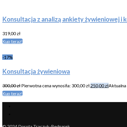
Konsultacja z analizą ankiety żywieniowej i 
319,00
zł
Kup teraz!
-17%
Konsultacja żywieniowa
300,00
zł
Pierwotna cena wynosiła: 300,00 zł.
250,00
zł
Aktualna 
Kup teraz!
© 2024 Dorota Traczyk-Bednarek