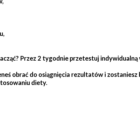
w,
u,
zacząć? Przez 2 tygodnie przetestuj indywidualną
eneś obrać do osiągnięcia rezultatów i zostanies
stosowaniu diety.