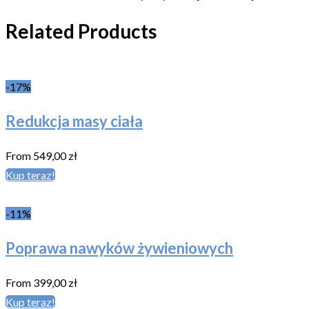
Related Products
-17%
Redukcja masy ciała
From
549,00
zł
Kup teraz!
-11%
Poprawa nawyków żywieniowych
From
399,00
zł
Kup teraz!