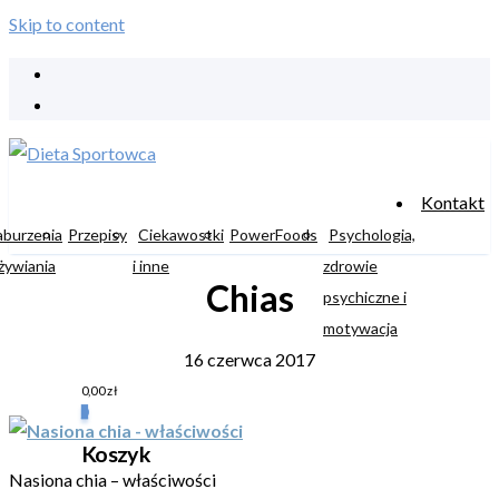
Skip to content
Kontakt
aburzenia
Przepisy
Ciekawostki
PowerFoods
Psychologia,
żywiania
i inne
zdrowie
Chias
psychiczne i
motywacja
16 czerwca 2017
0,00
zł
0
Koszyk
Nasiona chia – właściwości