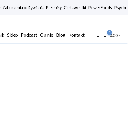
e
Zaburzenia odżywiania
Przepisy
Ciekawostki
PowerFoods
Psyche
0
nik
Sklep
Podcast
Opinie
Blog
Kontakt
0,00
zł