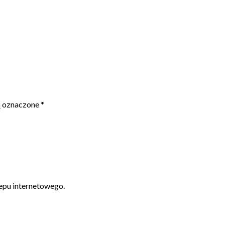
ą oznaczone
*
epu internetowego.