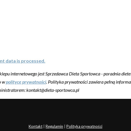
t data is processed.
pu internetowego jest Sprzedawca Dieta Sportowca - poradnia dietet
o w
polityce prywatności
. Polityka prywatności zawiera pełną inform
ministratorem: kontakt@dieta-sportowca.pl
Kontakt
|
Regulamin
|
Polityka prywatności