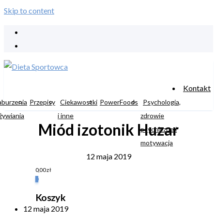
Skip to content
Kontakt
aburzenia
Przepisy
Ciekawostki
PowerFoods
Psychologia,
żywiania
i inne
zdrowie
Miód izotonik Huzar
psychiczne i
motywacja
12 maja 2019
0,00
zł
0
Koszyk
12 maja 2019