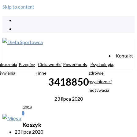
Skip to content
Kontakt
aburzenia
Przepisy
Ciekawostki
PowerFoods
Psychologia,
żywiania
i inne
zdrowie
3418850
psychiczne i
motywacja
23 lipca 2020
0,00
zł
0
Koszyk
23 lipca 2020