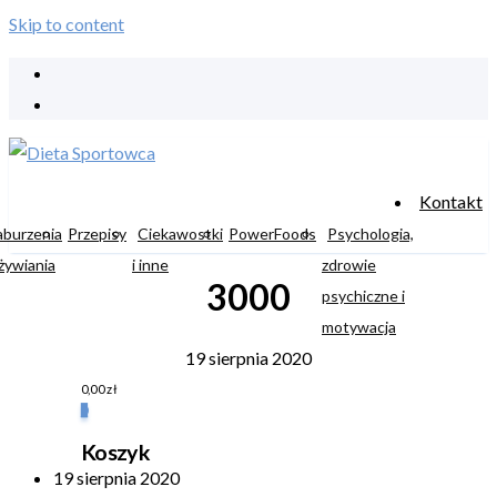
Skip to content
Kontakt
aburzenia
Przepisy
Ciekawostki
PowerFoods
Psychologia,
żywiania
i inne
zdrowie
3000
psychiczne i
motywacja
19 sierpnia 2020
0,00
zł
0
Koszyk
19 sierpnia 2020