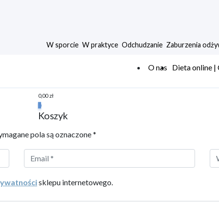
W sporcie
W praktyce
Odchudzanie
Zaburzenia odży
O nas
Dieta online |
0,00
zł
0
Koszyk
magane pola są oznaczone
*
rywatności
sklepu internetowego.