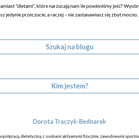
amiast “dietami”, które narzucają nam ile powinniśmy jeść? Wyob
 jedynie przeczucie, a raczej – nie zastanawiasz się zbyt mocno,
Szukaj na blogu
Kim jestem?
Dorota Traczyk-Bednarek
ię współpracą dietetyczną z osobami aktywnymi fizycznie, zawodowymi sport