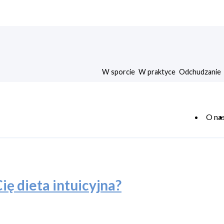
W sporcie
W praktyce
Odchudzanie
O na
ę dieta intuicyjna?