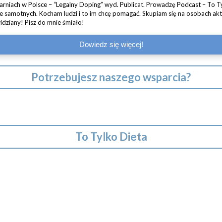
rniach w Polsce – “Legalny Doping” wyd. Publicat. Prowadzę Podcast – To Ty
że samotnych. Kocham ludzi i to im chcę pomagać. Skupiam się na osobach ak
idziany! Pisz do mnie śmiało!
Dowiedz się więcej!
Potrzebujesz naszego wsparcia?
To Tylko Dieta