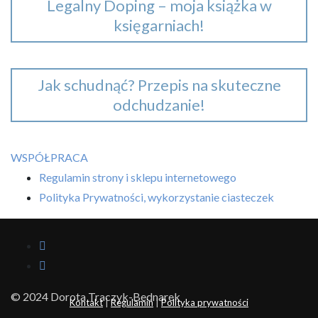
Legalny Doping – moja książka w
księgarniach!
Jak schudnąć? Przepis na skuteczne
odchudzanie!
WSPÓŁPRACA
Regulamin strony i sklepu internetowego
Polityka Prywatności, wykorzystanie ciasteczek
© 2024 Dorota Traczyk-Bednarek
Kontakt
|
Regulamin
|
Polityka prywatności