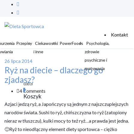
Kontakt
burzenia
Przepisy
Ciekawostki
PowerFoods
Psychologia,
ywiania
i inne
zdrowie
psychiczne i
26 lipca 2014
Ryż na diecie – dlaczego go
motywacja
zjadasz?
0,00
zł
0
4 Comments
Koszyk
Azjaci jedzą ryż, a Japończycy są jednym z najszczuplejszych
narodów świata. Sushi to ryż, chińszczyzna to ryż (zatopiony
nieraz w tłuszczu), kulki mocy to też ryż…a prawda jest jedna.
🙂Ryż to nieodłączny element diety sportowca – ciężko