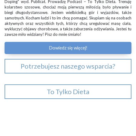
Doping” wyd. Publicat. Prowadzę Podcast – To Tylko Dieta. Trenuję
kolarstwo szosowe, chociaż moją pierwszą miłością było pływanie i
biegi długodystansowe. Jestem wielbicielką gór i wyjazdów, także
samotnych. Kocham ludzi i to im chcę pomagać. Skupiam się na osobach
aktywnych oraz wszystkich tych, którzy chcą uregulować masę ciała,
wykluczyć objawy chorobowe, a także zaburzenia odżywiania. Jesteś tu
zawsze miło widziany! Pisz do mnie śmiało!
Dowiedz się więcej!
Potrzebujesz naszego wsparcia?
To Tylko Dieta