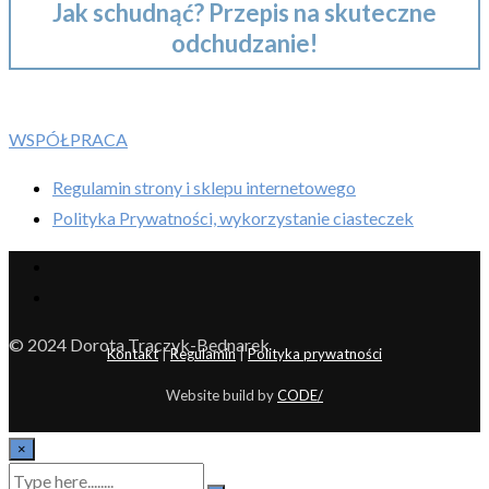
Jak schudnąć? Przepis na skuteczne
odchudzanie!
WSPÓŁPRACA
Regulamin strony i sklepu internetowego
Polityka Prywatności, wykorzystanie ciasteczek
© 2024 Dorota Traczyk-Bednarek
Kontakt
|
Regulamin
|
Polityka prywatności
Website build by
CODE/
×