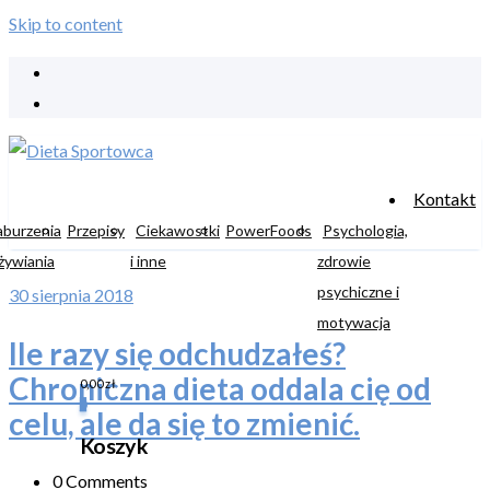
Skip to content
Kontakt
aburzenia
Przepisy
Ciekawostki
PowerFoods
Psychologia,
żywiania
i inne
zdrowie
psychiczne i
30 sierpnia 2018
motywacja
Ile razy się odchudzałeś?
Chroniczna dieta oddala cię od
0,00
zł
0
celu, ale da się to zmienić.
Koszyk
0 Comments