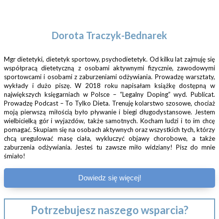
Dorota Traczyk-Bednarek
Mgr dietetyki, dietetyk sportowy, psychodietetyk. Od kilku lat zajmuję się
współpracą dietetyczną z osobami aktywnymi fizycznie, zawodowymi
sportowcami i osobami z zaburzeniami odżywiania. Prowadzę warsztaty,
wykłady i dużo piszę. W 2018 roku napisałam książkę dostępną w
największych księgarniach w Polsce – “Legalny Doping” wyd. Publicat.
Prowadzę Podcast – To Tylko Dieta. Trenuję kolarstwo szosowe, chociaż
moją pierwszą miłością było pływanie i biegi długodystansowe. Jestem
wielbicielką gór i wyjazdów, także samotnych. Kocham ludzi i to im chcę
pomagać. Skupiam się na osobach aktywnych oraz wszystkich tych, którzy
chcą uregulować masę ciała, wykluczyć objawy chorobowe, a także
zaburzenia odżywiania. Jesteś tu zawsze miło widziany! Pisz do mnie
śmiało!
Dowiedz się więcej!
Potrzebujesz naszego wsparcia?