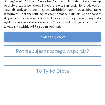
Doping” wyd. Publicat. Prowadzę Podcast – To Tylko Dieta. Trenuję
kolarstwo szosowe, chociaż moją pierwszą miłością było pływanie i
biegi długodystansowe. Jestem wielbicielką gór i wyjazdów, także
samotnych. Kocham ludzi i to im chcę pomagać. Skupiam się na osobach
aktywnych oraz wszystkich tych, którzy chcą uregulować masę ciała,
wykluczyć objawy chorobowe, a także zaburzenia odżywiania. Jesteś tu
zawsze miło widziany! Pisz do mnie śmiało!
Dowiedz się więcej!
Potrzebujesz naszego wsparcia?
To Tylko Dieta