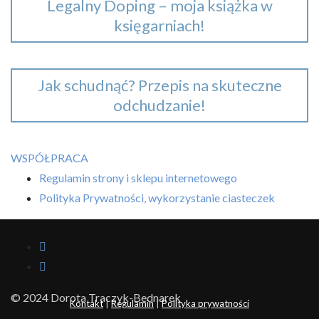
Legalny Doping – moja książka w
księgarniach!
Jak schudnąć? Przepis na skuteczne
odchudzanie!
WSPÓŁPRACA
Regulamin strony i sklepu internetowego
Polityka Prywatności, wykorzystanie ciasteczek
© 2024 Dorota Traczyk-Bednarek
Kontakt
|
Regulamin
|
Polityka prywatności