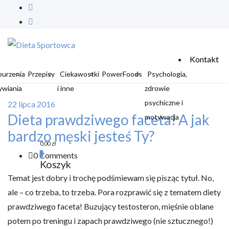
Kontakt
burzenia
Przepisy
Ciekawostki
PowerFoods
Psychologia,
ywiania
i inne
zdrowie
psychiczne i
22 lipca 2016
Dieta prawdziwego faceta! A jak
motywacja
bardzo męski jesteś Ty?
0,00
zł
0
0 Comments
Koszyk
Temat jest dobry i trochę podśmiewam się pisząc tytuł. No,
ale – co trzeba, to trzeba. Pora rozprawić się z tematem diety
prawdziwego faceta! Buzujący testosteron, mięśnie oblane
potem po treningu i zapach prawdziwego (nie sztucznego!)