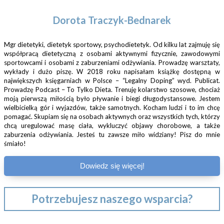
Dorota Traczyk-Bednarek
Mgr dietetyki, dietetyk sportowy, psychodietetyk. Od kilku lat zajmuję się
współpracą dietetyczną z osobami aktywnymi fizycznie, zawodowymi
sportowcami i osobami z zaburzeniami odżywiania. Prowadzę warsztaty,
wykłady i dużo piszę. W 2018 roku napisałam książkę dostępną w
największych księgarniach w Polsce – “Legalny Doping” wyd. Publicat.
Prowadzę Podcast – To Tylko Dieta. Trenuję kolarstwo szosowe, chociaż
moją pierwszą miłością było pływanie i biegi długodystansowe. Jestem
wielbicielką gór i wyjazdów, także samotnych. Kocham ludzi i to im chcę
pomagać. Skupiam się na osobach aktywnych oraz wszystkich tych, którzy
chcą uregulować masę ciała, wykluczyć objawy chorobowe, a także
zaburzenia odżywiania. Jesteś tu zawsze miło widziany! Pisz do mnie
śmiało!
Dowiedz się więcej!
Potrzebujesz naszego wsparcia?