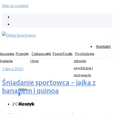
Skip to content
Kontakt
aburzenia
Przepisy
Ciekawostki
PowerFoods
Psychologia,
żywiania
i inne
zdrowie
psychiczne i
1 lipca 2015
motywacja
Śniadanie sportowca – jajka z
bananem i quinoa
0,00
zł
0
Koszyk
2 Comments