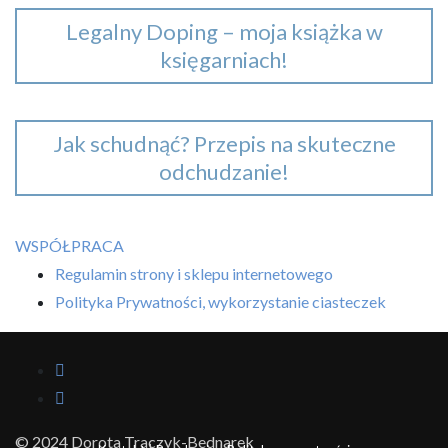
Legalny Doping – moja książka w
księgarniach!
Jak schudnąć? Przepis na skuteczne
odchudzanie!
WSPÓŁPRACA
Regulamin strony i sklepu internetowego
Polityka Prywatności, wykorzystanie ciasteczek
© 2024 Dorota Traczyk-Bednarek