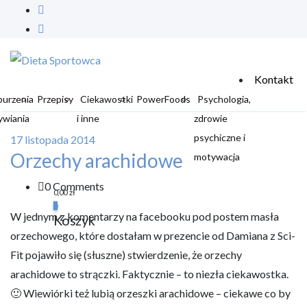
Kontakt
burzenia
Przepisy
Ciekawostki
PowerFoods
Psychologia,
ywiania
i inne
zdrowie
psychiczne i
17 listopada 2014
Orzechy arachidowe
motywacja
0 Comments
0,00
zł
0
W jednym z komentarzy na facebooku pod postem masła
Koszyk
orzechowego, które dostałam w prezencie od Damiana z Sci-
Fit pojawiło się (słuszne) stwierdzenie, że orzechy
arachidowe to strączki. Faktycznie – to niezła ciekawostka.
🙂 Wiewiórki też lubią orzeszki arachidowe – ciekawe co by