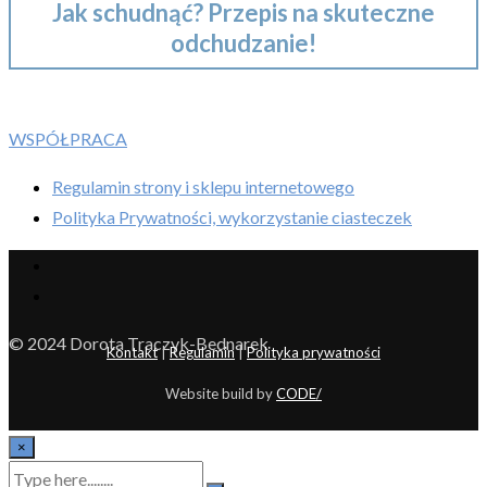
Jak schudnąć? Przepis na skuteczne
odchudzanie!
WSPÓŁPRACA
Regulamin strony i sklepu internetowego
Polityka Prywatności, wykorzystanie ciasteczek
© 2024 Dorota Traczyk-Bednarek
Kontakt
|
Regulamin
|
Polityka prywatności
Website build by
CODE/
×