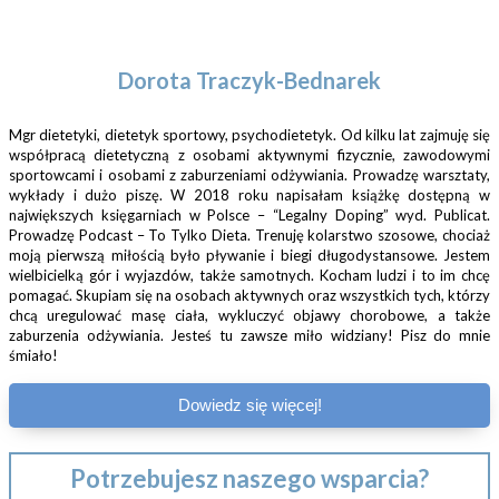
Dorota Traczyk-Bednarek
Mgr dietetyki, dietetyk sportowy, psychodietetyk. Od kilku lat zajmuję się
współpracą dietetyczną z osobami aktywnymi fizycznie, zawodowymi
sportowcami i osobami z zaburzeniami odżywiania. Prowadzę warsztaty,
wykłady i dużo piszę. W 2018 roku napisałam książkę dostępną w
największych księgarniach w Polsce – “Legalny Doping” wyd. Publicat.
Prowadzę Podcast – To Tylko Dieta. Trenuję kolarstwo szosowe, chociaż
moją pierwszą miłością było pływanie i biegi długodystansowe. Jestem
wielbicielką gór i wyjazdów, także samotnych. Kocham ludzi i to im chcę
pomagać. Skupiam się na osobach aktywnych oraz wszystkich tych, którzy
chcą uregulować masę ciała, wykluczyć objawy chorobowe, a także
zaburzenia odżywiania. Jesteś tu zawsze miło widziany! Pisz do mnie
śmiało!
Dowiedz się więcej!
Potrzebujesz naszego wsparcia?