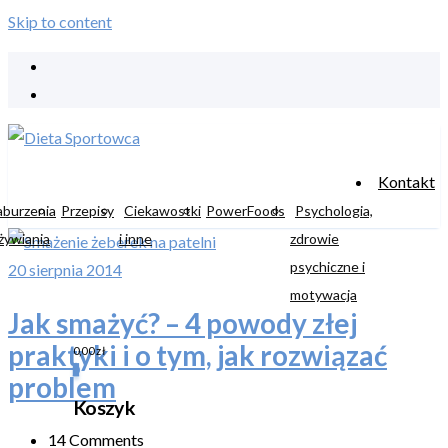
Skip to content
Kontakt
aburzenia
Przepisy
Ciekawostki
PowerFoods
Psychologia,
żywiania
i inne
zdrowie
psychiczne i
20 sierpnia 2014
motywacja
Jak smażyć? – 4 powody złej
praktyki i o tym, jak rozwiązać
0,00
zł
0
problem
Koszyk
14 Comments