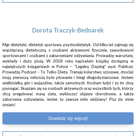
Dorota Traczyk-Bednarek
Mgr dietetyki, dietetyk sportowy, psychodietetyk. Od kilku lat zajmuję się
współpracą dietetyczną z osobami aktywnymi fizycznie, zawodowymi
sportowcami i osobami z zaburzeniami odżywiania. Prowadzę warsztaty,
wykłady i dużo piszę. W 2018 roku napisałam książkę dostępną w
największych księgarniach w Polsce – “Legalny Doping” wyd. Publicat.
Prowadzę Podcast – To Tylko Dieta. Trenuję kolarstwo szosowe, chociaż
moją pierwszą miłością było pływanie i biegi długodystansowe. Jestem
wielbicielką gór i wyjazdów, także samotnych. Kocham ludzi i to im chcę
pomagać. Skupiam się na osobach aktywnych oraz wszystkich tych, którzy
chcą uregulować masę ciała, wykluczyć objawy chorobowe, a także
zaburzenia odżywiania. Jesteś tu zawsze miło widziany! Pisz do mnie
śmiało!
Dowiedz się więcej!