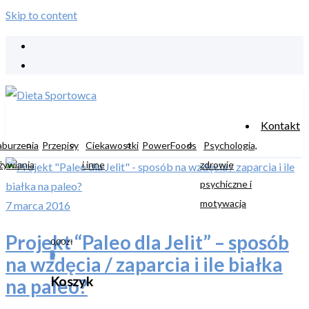
Skip to content
Kontakt
aburzenia
Przepisy
Ciekawostki
PowerFoods
Psychologia,
żywiania
i inne
zdrowie
psychiczne i
motywacja
7 marca 2016
Projekt “Paleo dla Jelit” – sposób
0,00
zł
0
na wzdęcia / zaparcia i ile białka
Koszyk
na paleo?