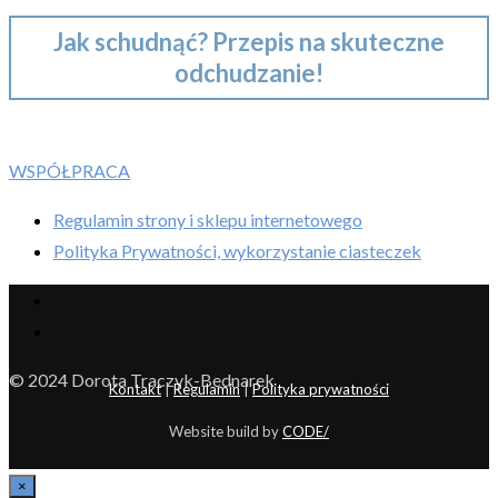
Jak schudnąć? Przepis na skuteczne
odchudzanie!
WSPÓŁPRACA
Regulamin strony i sklepu internetowego
Polityka Prywatności, wykorzystanie ciasteczek
© 2024 Dorota Traczyk-Bednarek
Kontakt
|
Regulamin
|
Polityka prywatności
Website build by
CODE/
×