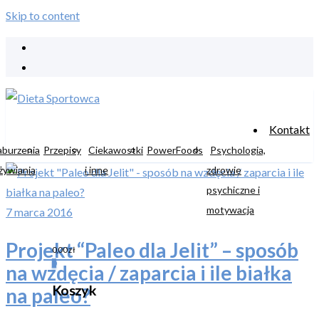
Skip to content
Kontakt
aburzenia
Przepisy
Ciekawostki
PowerFoods
Psychologia,
żywiania
i inne
zdrowie
psychiczne i
motywacja
7 marca 2016
Projekt “Paleo dla Jelit” – sposób
0,00
zł
0
na wzdęcia / zaparcia i ile białka
Koszyk
na paleo?