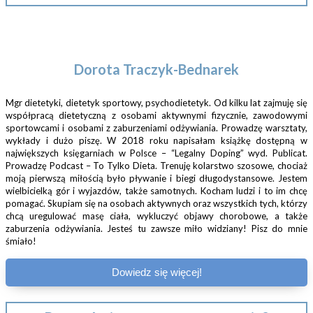
Dorota Traczyk-Bednarek
Mgr dietetyki, dietetyk sportowy, psychodietetyk. Od kilku lat zajmuję się
współpracą dietetyczną z osobami aktywnymi fizycznie, zawodowymi
sportowcami i osobami z zaburzeniami odżywiania. Prowadzę warsztaty,
wykłady i dużo piszę. W 2018 roku napisałam książkę dostępną w
największych księgarniach w Polsce – “Legalny Doping” wyd. Publicat.
Prowadzę Podcast – To Tylko Dieta. Trenuję kolarstwo szosowe, chociaż
moją pierwszą miłością było pływanie i biegi długodystansowe. Jestem
wielbicielką gór i wyjazdów, także samotnych. Kocham ludzi i to im chcę
pomagać. Skupiam się na osobach aktywnych oraz wszystkich tych, którzy
chcą uregulować masę ciała, wykluczyć objawy chorobowe, a także
zaburzenia odżywiania. Jesteś tu zawsze miło widziany! Pisz do mnie
śmiało!
Dowiedz się więcej!