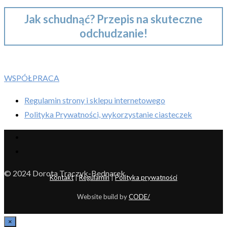
Jak schudnąć? Przepis na skuteczne
odchudzanie!
WSPÓŁPRACA
Regulamin strony i sklepu internetowego
Polityka Prywatności, wykorzystanie ciasteczek
© 2024 Dorota Traczyk-Bednarek
Kontakt
|
Regulamin
|
Polityka prywatności
Website build by
CODE/
×