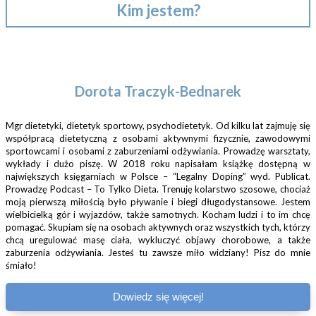
Kim jestem?
Dorota Traczyk-Bednarek
Mgr dietetyki, dietetyk sportowy, psychodietetyk. Od kilku lat zajmuję się
współpracą dietetyczną z osobami aktywnymi fizycznie, zawodowymi
sportowcami i osobami z zaburzeniami odżywiania. Prowadzę warsztaty,
wykłady i dużo piszę. W 2018 roku napisałam książkę dostępną w
największych księgarniach w Polsce – “Legalny Doping” wyd. Publicat.
Prowadzę Podcast – To Tylko Dieta. Trenuję kolarstwo szosowe, chociaż
moją pierwszą miłością było pływanie i biegi długodystansowe. Jestem
wielbicielką gór i wyjazdów, także samotnych. Kocham ludzi i to im chcę
pomagać. Skupiam się na osobach aktywnych oraz wszystkich tych, którzy
chcą uregulować masę ciała, wykluczyć objawy chorobowe, a także
zaburzenia odżywiania. Jesteś tu zawsze miło widziany! Pisz do mnie
śmiało!
Dowiedz się więcej!