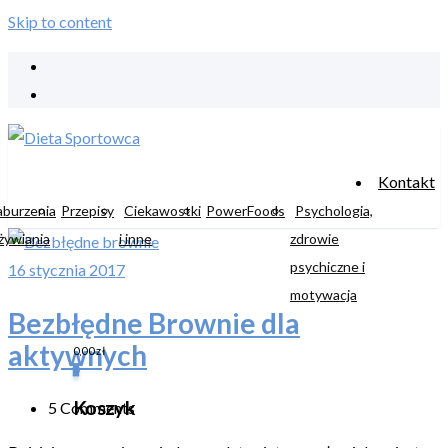
Skip to content
Kontakt
aburzenia
Przepisy
Ciekawostki
PowerFoods
Psychologia,
żywiania
i inne
zdrowie
psychiczne i
16 stycznia 2017
motywacja
Bezbłędne Brownie dla
aktywnych
0,00
zł
0
Koszyk
5 Comments