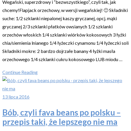
Wegański, superzdrowy i “bezwszystkiego“, czyli tak, jak
chcemy!Flapjack orzechowy, w wersji wegańskiej! 🙂 Składniki
suche: 1/2 szklanki niepalonej kaszy gryczanej, opcj. mąki
gryczanej 2/3 szklanki płatków owsianych 1/2 szklanki
orzechów włoskich 1/4 szklanki wiórków kokosowych 3 łyżki
chia/siemienia lnianego 1/4 łyżeczki cynamonu 1/4 łyżeczki soli
Składniki mokre: 2 bardzo dojrzałe banany 4 łyżki masła
orzechowego 1/4 szklanki cukru kokosowego LUB miodu …
Continue Reading
13 lipca 2016
Bób, czyli fava beans po polsku –
przepis taki, że lepszego nie ma