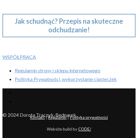
Jak schudnąć? Przepis na skuteczne
odchudzanie!
WSPÓŁPRACA
Regulamin strony i sklepu internetowego
Polityka Prywatności, wykorzystanie ciasteczek
© 2024 Dorota Traczyk-Bednarek
Kontakt
|
Regulamin
|
Polityka prywatności
Website build by
CODE/