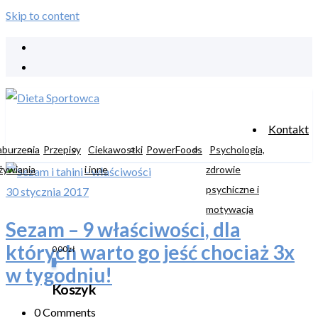
Skip to content
Kontakt
aburzenia
Przepisy
Ciekawostki
PowerFoods
Psychologia,
żywiania
i inne
zdrowie
psychiczne i
30 stycznia 2017
motywacja
Sezam – 9 właściwości, dla
których warto go jeść chociaż 3x
0,00
zł
0
w tygodniu!
Koszyk
0 Comments