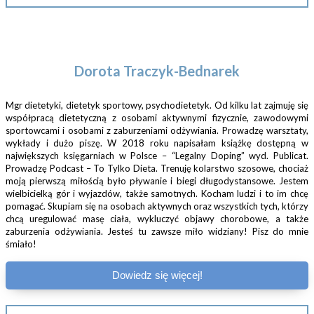
Dorota Traczyk-Bednarek
Mgr dietetyki, dietetyk sportowy, psychodietetyk. Od kilku lat zajmuję się
współpracą dietetyczną z osobami aktywnymi fizycznie, zawodowymi
sportowcami i osobami z zaburzeniami odżywiania. Prowadzę warsztaty,
wykłady i dużo piszę. W 2018 roku napisałam książkę dostępną w
największych księgarniach w Polsce – “Legalny Doping” wyd. Publicat.
Prowadzę Podcast – To Tylko Dieta. Trenuję kolarstwo szosowe, chociaż
moją pierwszą miłością było pływanie i biegi długodystansowe. Jestem
wielbicielką gór i wyjazdów, także samotnych. Kocham ludzi i to im chcę
pomagać. Skupiam się na osobach aktywnych oraz wszystkich tych, którzy
chcą uregulować masę ciała, wykluczyć objawy chorobowe, a także
zaburzenia odżywiania. Jesteś tu zawsze miło widziany! Pisz do mnie
śmiało!
Dowiedz się więcej!