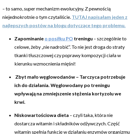
– to samo, super mechanizm ewolucyjny. Z pewnością
niejednokrotnie o tym czytaliście.
TUTAJ napisałam jeden z
najlepszych postów na blogu dotyczące tego problemu.
Zapominanie
o posiłku PO
treningu
– szczególnie to
celowe, żeby „nie nadrobić”. To nie jest droga do straty
tkanki tłuszczowej czy poprawy kompozycji ciała w
kierunku wzmocnienia mięśni!
Zbyt mało węglowodanów – Tarczyca potrzebuje
ich do działania. Węglowodany po treningu
wpływają na zmniejszenie stężenia kortyzolu we
krwi.
Niskowartościowa dieta
– czyli taka, która nie
dostarcza witamin i składników odżywczych. Część
witamin spełnia funkcję w działaniu enzymów organizmu