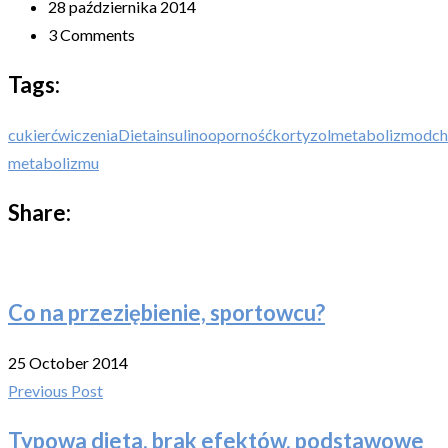
28 października 2014
3 Comments
Tags:
cukier
ćwiczenia
Dieta
insulinooporność
kortyzol
metabolizm
odch
metabolizmu
Share:
Co na przeziębienie, sportowcu?
25 October 2014
Previous Post
Typowa dieta, brak efektów, podstawowe