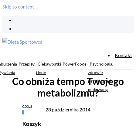
Skip to content
Kontakt
aburzenia
Przepisy
Ciekawostki
PowerFoods
Psychologia,
żywiania
i inne
zdrowie
Co obniża tempo Twojego
psychiczne i
motywacja
metabolizmu?
0,00
zł
28 października 2014
0
Koszyk