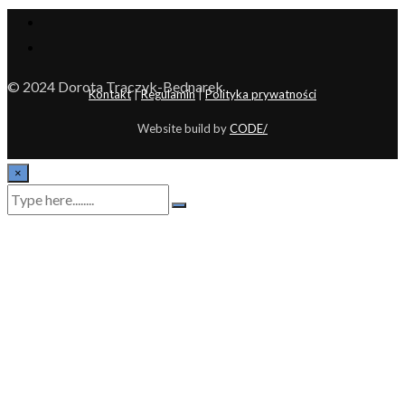
© 2024 Dorota Traczyk-Bednarek
Kontakt
|
Regulamin
|
Polityka prywatności
Website build by
CODE/
×