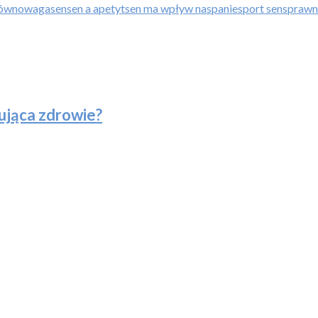
ównowaga
sen
sen a apetyt
sen ma wpływ na
spanie
sport sen
sprawn
nująca zdrowie?