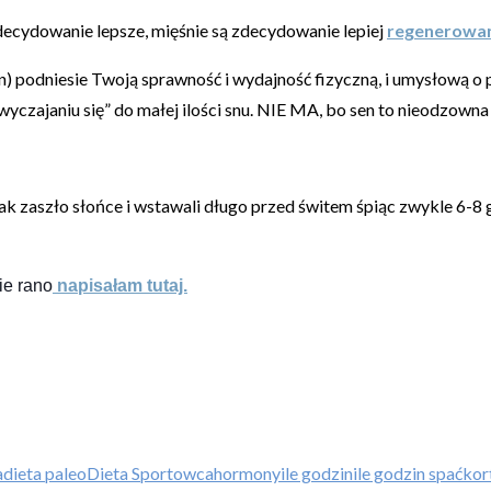
decydowanie lepsze, mięśnie są zdecydowanie lepiej
regenerowa
dzin) podniesie Twoją sprawność i wydajność fizyczną, i umysłową 
zwyczajaniu się” do małej ilości snu. NIE MA, bo sen to nieodzowna
jak zaszło słońce i wstawali długo przed świtem śpiąc zwykle 6-8 
ie rano
napisałam tutaj.
a
dieta paleo
Dieta Sportowca
hormony
ile godzin
ile godzin spać
kor