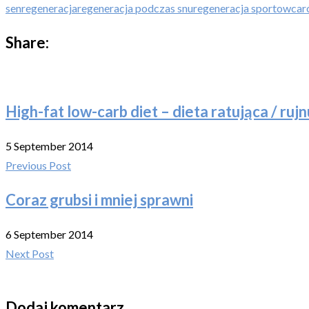
sen
regeneracja
regeneracja podczas snu
regeneracja sportowca
r
Share:
High-fat low-carb diet – dieta ratująca / ruj
5 September 2014
Previous Post
Coraz grubsi i mniej sprawni
6 September 2014
Next Post
Dodaj komentarz