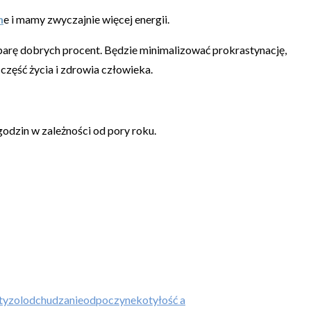
n
e i mamy zwyczajnie więcej energii.
o parę dobrych procent. Będzie minimalizować prokrastynację,
 część życia i zdrowia człowieka.
godzin w zależności od pory roku.
tyzol
odchudzanie
odpoczynek
otyłość a