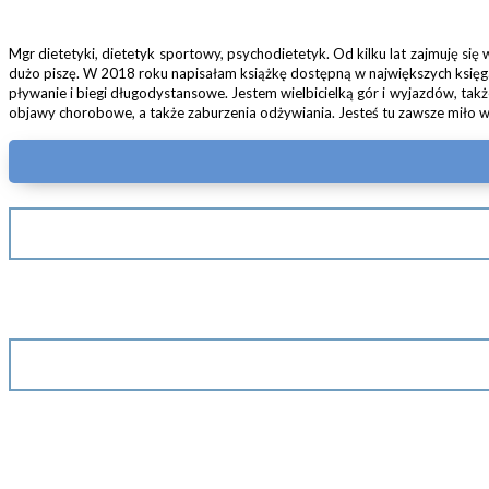
Mgr dietetyki, dietetyk sportowy, psychodietetyk. Od kilku lat zajmuję s
dużo piszę. W 2018 roku napisałam książkę dostępną w największych księga
pływanie i biegi długodystansowe. Jestem wielbicielką gór i wyjazdów, tak
objawy chorobowe, a także zaburzenia odżywiania. Jesteś tu zawsze miło w