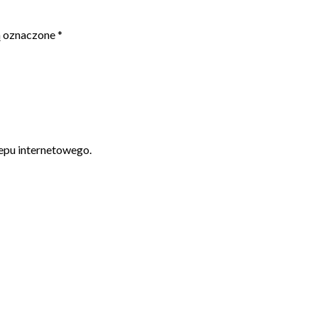
ą oznaczone
*
epu internetowego.