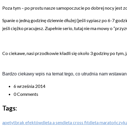
Poza tym – po prostu nasze samopoczucie po dobrej nocy jest z
Spanie o jedną godzinę dziennie dłużej (jeśli sypiasz po 6-7 go
jeśli ciężko pracujesz. Zupełnie serio, tutaj nie ma mowy o “przy
Co ciekawe, nasi przodkowie kładli się około 3 godziny po tym, 
Bardzo ciekawy wpis na temat tego, co utrudnia nam wstawan
6 września 2014
0 Comments
Tags:
apetyt
brak efektów
dieta a sen
dieta cross fit
dieta maratończyk