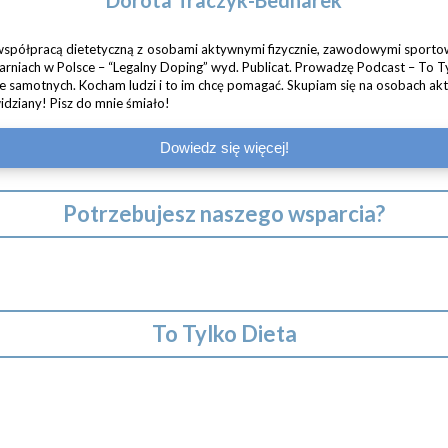
Dorota Traczyk-Bednarek
ię współpracą dietetyczną z osobami aktywnymi fizycznie, zawodowymi sport
rniach w Polsce – “Legalny Doping” wyd. Publicat. Prowadzę Podcast – To Ty
że samotnych. Kocham ludzi i to im chcę pomagać. Skupiam się na osobach ak
idziany! Pisz do mnie śmiało!
Dowiedz się więcej!
Potrzebujesz naszego wsparcia?
To Tylko Dieta