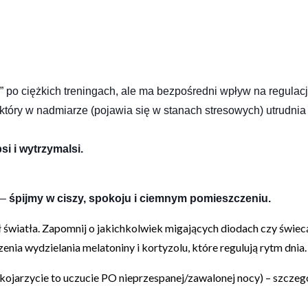
” po ciężkich treningach, ale ma bezpośredni wpływ na regulac
 który w nadmiarze (pojawia się w stanach stresowych) utrudnia
si i wytrzymalsi.
 –
śpijmy w ciszy, spokoju i ciemnym pomieszczeniu.
eł światła. Zapomnij o jakichkolwiek migających diodach czy świ
nia wydzielania melatoniny i kortyzolu, które regulują rytm dnia.
kojarzycie to uczucie PO nieprzespanej/zawalonej nocy) – szczeg