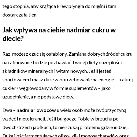
tego stopnia, aby krążąca krew płynęła do mięśni i tam
dostarczała tlen.
Jak wpływa na ciebie nadmiar cukru w
diecie?
Raz, możesz czuć się osłabiony. Zamiana dobrych źródeł cukru
na rafinowane będzie pozbawiać Twojej diety dużej ilości
składników mineralnych i witaminowych. Jeśli jesteś
sportowcem i masz duże zapotrzebowanie na energię – traktuj
cukier / węglowodany w formie suplementów – jako
uzupełnienie, a nie podstawę diety.
Dwa –
nadmiar owoców
u wielu osób może być przyczyną
wzdęć i nietolerancji. Jeśli bulgocze Tobie w brzuchu po
dwóch-trzech jabłkach, to nie szukaj problemu gdzie indziej.
Duża ilość fermentujących oligo-, di- i monosacharydów oraz