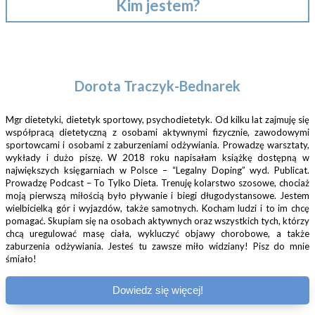
Kim jestem?
Dorota Traczyk-Bednarek
Mgr dietetyki, dietetyk sportowy, psychodietetyk. Od kilku lat zajmuję się
współpracą dietetyczną z osobami aktywnymi fizycznie, zawodowymi
sportowcami i osobami z zaburzeniami odżywiania. Prowadzę warsztaty,
wykłady i dużo piszę. W 2018 roku napisałam książkę dostępną w
największych księgarniach w Polsce – “Legalny Doping” wyd. Publicat.
Prowadzę Podcast – To Tylko Dieta. Trenuję kolarstwo szosowe, chociaż
moją pierwszą miłością było pływanie i biegi długodystansowe. Jestem
wielbicielką gór i wyjazdów, także samotnych. Kocham ludzi i to im chcę
pomagać. Skupiam się na osobach aktywnych oraz wszystkich tych, którzy
chcą uregulować masę ciała, wykluczyć objawy chorobowe, a także
zaburzenia odżywiania. Jesteś tu zawsze miło widziany! Pisz do mnie
śmiało!
Dowiedz się więcej!