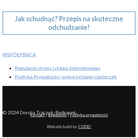
Jak schudnąć? Przepis na skuteczne
odchudzanie!
WSPÓŁPRACA
Regulamin strony i sklepu internetowego
Polityka Prywatności, wykorzystanie ciasteczek
© 2024 Dorota Traczyk-Bednarek
Kontakt
|
Regulamin
|
Polityka prywatności
Website build by
CODE/