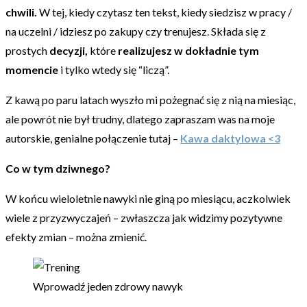
chwili.
W tej, kiedy czytasz ten tekst, kiedy siedzisz w pracy /
na uczelni / idziesz po zakupy czy trenujesz. Składa się z
prostych
decyzji,
które
realizujesz w dokładnie tym
momencie
i tylko wtedy się “liczą”.
Z kawą po paru latach wyszło mi pożegnać się z nią na miesiąc,
ale powrót nie był trudny, dlatego zapraszam was na moje
autorskie, genialne połączenie tutaj –
Kawa daktylowa <3
Co w tym dziwnego?
W końcu wieloletnie nawyki nie giną po miesiącu, aczkolwiek
wiele z przyzwyczajeń – zwłaszcza jak widzimy pozytywne
efekty zmian – można zmienić.
Wprowadź jeden zdrowy nawyk