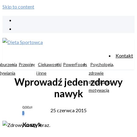
Skip to content
Kontakt
aburzenia
Przepisy
Ciekawostki
PowerFoods
Psychologia,
żywiania
i inne
zdrowie
Wprowadź jeden zdrowy
psychiczne i
motywacja
nawyk
0,00
zł
25 czerwca 2015
0
Koszyk