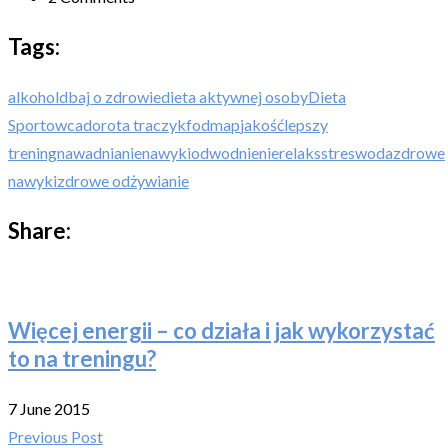
Tags:
alkohol
dbaj o zdrowie
dieta aktywnej osoby
Dieta
Sportowca
dorota traczyk
fodmap
jakość
lepszy
trening
nawadnianie
nawyki
odwodnienie
relaks
stres
woda
zdrowe
nawyki
zdrowe odżywianie
Share:
Więcej energii – co działa i jak wykorzystać
to na treningu?
7 June 2015
Previous Post